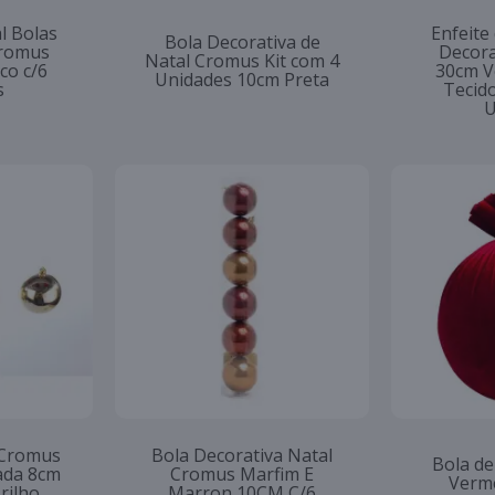
l Bolas
Enfeite
Bola Decorativa de
Cromus
Decora
Natal Cromus Kit com 4
co c/6
30cm V
Unidades 10cm Preta
s
Tecid
U
 Cromus
Bola Decorativa Natal
Bola de
ada 8cm
Cromus Marfim E
Verme
rilho,
Marron 10CM C/6