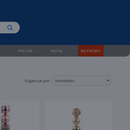
biruba!
PÁSCOA
NATAL
NA PROMO
Organizar por: