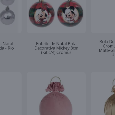
Bola De
a Natal
Enfeite de Natal Bola
Cromu
da - Rio
Decorativa Mickey 8cm
Mate/Gl
(Kit c/4) Cromus
U