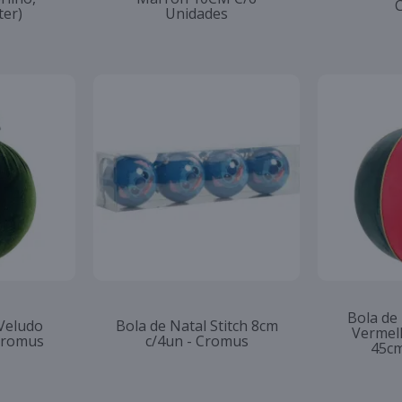
ter)
Unidades
Bola de
 Veludo
Bola de Natal Stitch 8cm
Vermel
Cromus
c/4un - Cromus
45cm