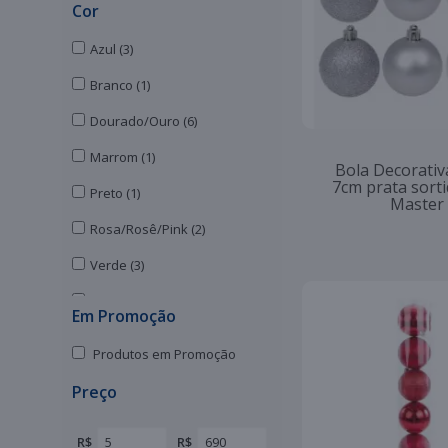
Cor
Azul (3)
Branco (1)
Dourado/Ouro (6)
Marrom (1)
Bola Decorativ
7cm prata sorti
Preto (1)
Master
Rosa/Rosê/Pink (2)
Verde (3)
Vermelho (7)
Em Promoção
Vermelho,Verde (1)
Produtos em Promoção
Preço
R$
R$