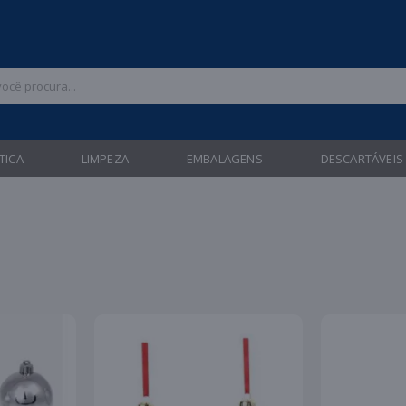
 47 3211-6700 |
| Entregas gratuitas em até 24 horas para Brusque e Gua
TICA
LIMPEZA
EMBALAGENS
DESCARTÁVEIS