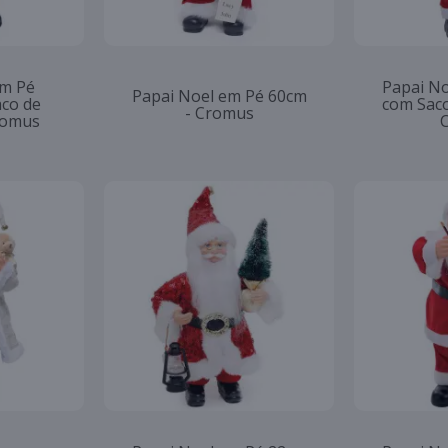
em Pé
Papai N
Papai Noel em Pé 60cm
co de
com Saco
- Cromus
romus