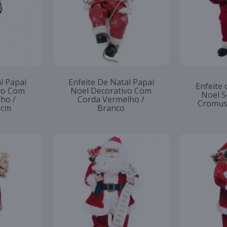
l Papai
Enfeite De Natal Papai
Enfeite 
vo Com
Noel Decorativo Com
Noel S
ho /
Corda Vermelho /
Cromus
0cm
Branco