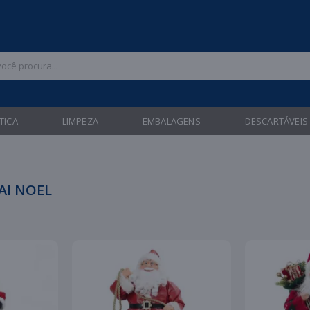
 47 3211-6700 |
| Entregas gratuitas em até 24 horas para Brusque e Gua
TICA
LIMPEZA
EMBALAGENS
DESCARTÁVEIS
AI NOEL