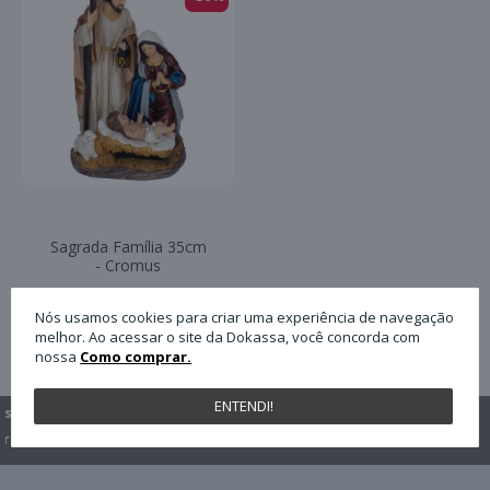
Sagrada Família 35cm
- Cromus
Nós usamos cookies para criar uma experiência de navegação
melhor. Ao acessar o site da Dokassa, você concorda com
Exibindo de 1 a 3 do total de 3 (1 páginas)
nossa
Como comprar.
ENTENDI!
s
Total
Em até
Loja física,
Online e
Segurança
6x s/ juros
r
Telefone