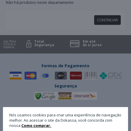
Não há produtos neste departamento
CONTINUAR
Total
Em até
Loja física,
Online e
Segurança
6x s/ juros
Telefone
Formas de Pagamento
Segurança
Categorias
Políticas
Minha Conta
Nós usamos cookies para criar uma experiência de navegação
melhor. Ao acessar o site da Dokassa, você concorda com
Escritório
Trocas e Devoluções
Cadastro
nossa
Como comprar.