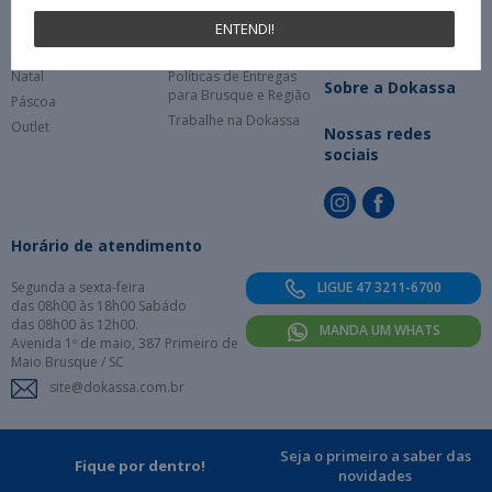
Informática
Privacidade
Login
Limpeza
Como comprar
Meus Dados
ENTENDI!
Embalagens
Dúvidas Frequentes
Meus Pedidos
Natal
Políticas de Entregas
Sobre a Dokassa
para Brusque e Região
Páscoa
Trabalhe na Dokassa
Outlet
Nossas redes
sociais
Horário de atendimento
Segunda a sexta-feira
LIGUE 47 3211-6700
das 08h00 às 18h00 Sabádo
das 08h00 às 12h00.
MANDA UM WHATS
Avenida 1º de maio, 387 Primeiro de
Maio Brusque / SC
site@dokassa.com.br
Seja o primeiro a saber das
Fique por dentro!
novidades