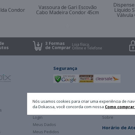
Dispense
Vassoura de Gari Escovão
lda Condor
Líquido S
Cabo Madeira Condor 45cm
Válvula
de
3 Formas
Loja física,
utos
de Comprar
Online e Telefone
Segurança
Minha Conta
A Dokassa
Nós usamos cookies para criar uma experiência de nav
da Dokassa, você concorda com nossa
Como comprar
s
Cadastro
Atendimento
Login
Sobre
Meus Dados
Horário de A
s
Meus Pedidos