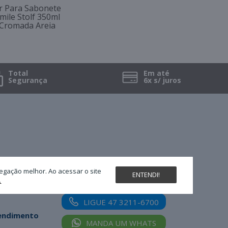
r Para Sabonete
mile Stolf 350ml
 Cromada Areia
Total
Em até
Segurança
6x s/ juros
Nossas redes sociais
egação melhor. Ao acessar o site
ENTENDI!
.
LIGUE 47 3211-6700
tendimento
MANDA UM WHATS