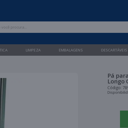
 47 3211-6700 |
| Entregas gratuitas em até 24 horas para Brusque e Gua
TICA
LIMPEZA
EMBALAGENS
DESCARTÁVEIS
Pá par
Longo 
Código:
78
Disponibili