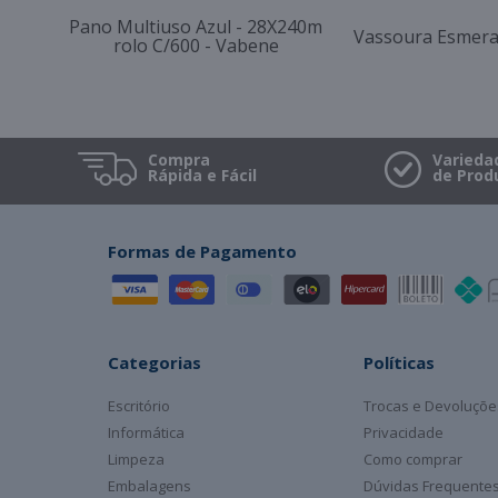
Pano Multiuso Azul - 28X240m
Vassoura Esmera
rolo C/600 - Vabene
Compra
Varieda
Rápida e Fácil
de Prod
Formas de Pagamento
Categorias
Políticas
Escritório
Trocas e Devoluçõe
Informática
Privacidade
Limpeza
Como comprar
Embalagens
Dúvidas Frequente