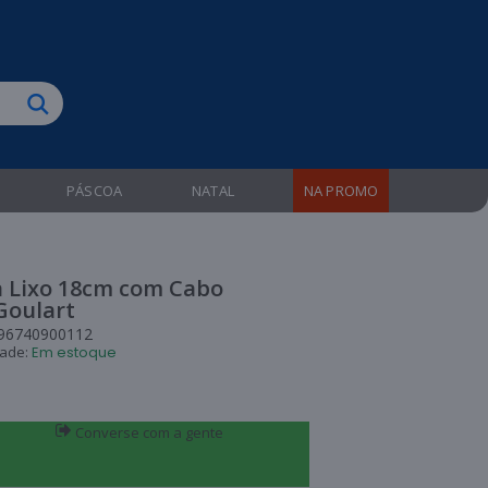
biruba!
PÁSCOA
NATAL
NA PROMO
a Lixo 18cm com Cabo
Goulart
96740900112
dade:
Em estoque
Converse com a gente