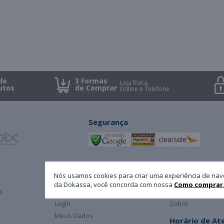
de
3 Formas
Loja física,
utos
de Comprar
Online e Telefone
Segurança
Minha Conta
A Dokassa
Nós usamos cookies para criar uma experiência de nav
da Dokassa, você concorda com nossa
Como comprar
s
Cadastro
Atendimento
Login
Sobre
Meus Dados
Horário de A