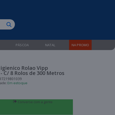
biruba!
PÁSCOA
NATAL
NA PROMO
igienico Rolao Vipp
- C/ 8 Rolos de 300 Metros
97219801039
dade:
Em estoque
Converse com a gente