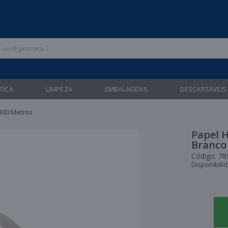
 47 3211-6700 |
| Entregas gratuitas em até 24 horas para Brusque e Gua
TICA
LIMPEZA
EMBALAGENS
DESCARTÁVEIS
 300 Metros
Papel H
Branco 
Código:
78
Disponibili