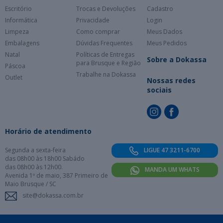
Escritório
Trocas e Devoluções
Cadastro
Informática
Privacidade
Login
Limpeza
Como comprar
Meus Dados
Embalagens
Dúvidas Frequentes
Meus Pedidos
Natal
Políticas de Entregas
Sobre a Dokassa
para Brusque e Região
Páscoa
Trabalhe na Dokassa
Outlet
Nossas redes
sociais
Horário de atendimento
Segunda a sexta-feira
LIGUE 47 3211-6700
das 08h00 às 18h00 Sabádo
das 08h00 às 12h00.
MANDA UM WHATS
Avenida 1º de maio, 387 Primeiro de
Maio Brusque / SC
site@dokassa.com.br