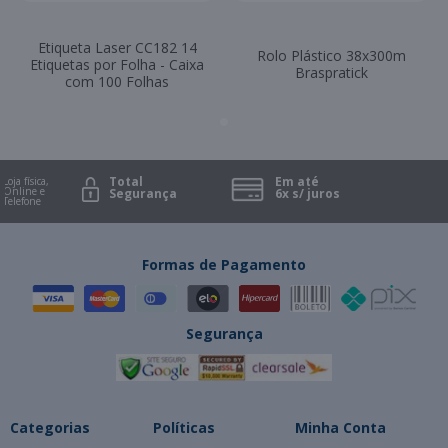
Etiqueta Laser CC182 14
Rolo Plástico 38x300m
Etiquetas por Folha - Caixa
Braspratick
com 100 Folhas
Total
Em até
oja física,
nline e
Segurança
6x s/ juros
elefone
Formas de Pagamento
Segurança
Categorias
Políticas
Minha Conta