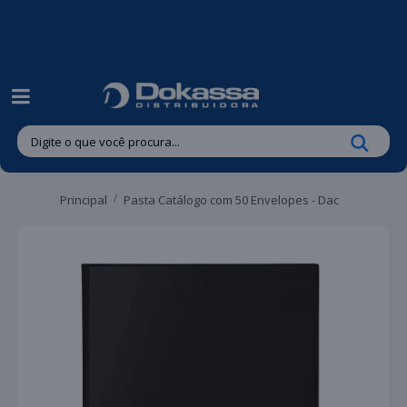
| Entregas gratuitas em até 24 horas para Brusque e Guabiruba!
Principal
Pasta Catálogo com 50 Envelopes - Dac