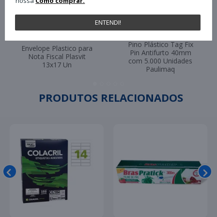
nossa
Como comprar.
ENTENDI!
Pino Plástico Tag Fix
Envelope Plastico para
Pin Antifurto 40mm
Nota Fiscal Plasvit
com 5.000 Unidades
13x17 Un
Paulimaq
PRODUTOS RELACIONADOS