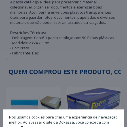
A pasta catálogo é ideal para preservar o material
colecionável, organizar documentos e eternizar boas
memórias. Acompanha envelopes plásticos transparentes
úteis para guardar fotos, documentos, papeladas e diversos
materiais que não podem ser amassados ou rasgados.
Descrições Técnicas:
- Embalagem: Conté 1 pasta catálogo com 50 folhas plásticas
- Medidas: 2 x24 x33cm
- Cor: Preto
- Fabricante: Dac
QUEM COMPROU ESTE PRODUTO, C
Nós usamos cookies para criar uma experiência de navegação
melhor. Ao acessar o site da Dokassa, você concorda com