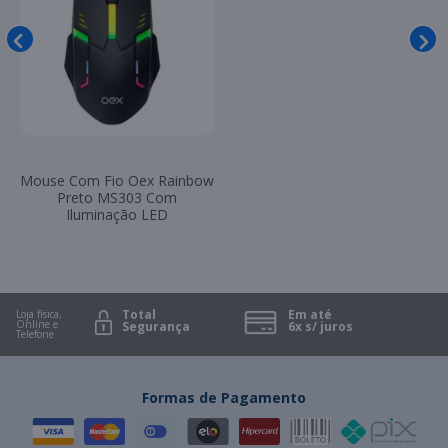
Mouse Com Fio Oex Rainbow
Preto MS303 Com
Iluminação LED
Total
Em até
Loja física,
Online e
Segurança
6x s/ juros
Telefone
Formas de Pagamento