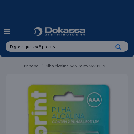
| Entregas gratuitas em até 24 horas para Brusque e Guabiruba!
Principal
Pilha Alcalina AAA Palito MAXPRINT