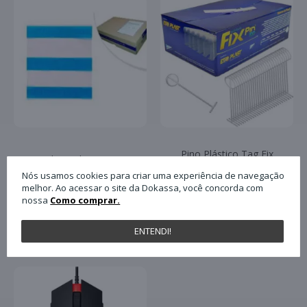
Pino Plástico Tag Fix
Envelope Plastico para
Pin Antifurto 40mm
Nota Fiscal Plasvit
Nós usamos cookies para criar uma experiência de navegação
com 5.000 Unidades
13x17 Un
melhor. Ao acessar o site da Dokassa, você concorda com
Paulimaq
nossa
Como comprar.
PRODUTOS RELACIONADOS
ENTENDI!