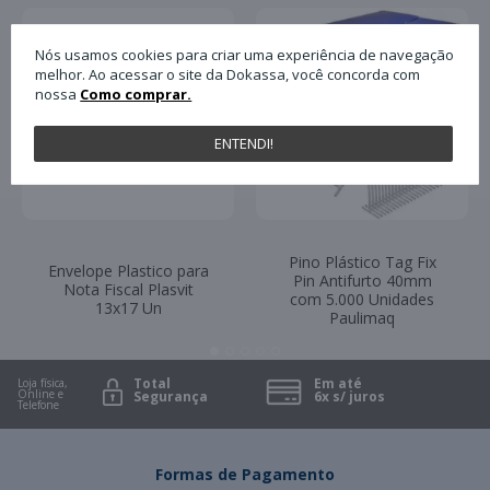
Nós usamos cookies para criar uma experiência de navegação
melhor. Ao acessar o site da Dokassa, você concorda com
nossa
Como comprar.
ENTENDI!
Pino Plástico Tag Fix
Envelope Plastico para
Pin Antifurto 40mm
Nota Fiscal Plasvit
com 5.000 Unidades
13x17 Un
Paulimaq
Total
Em até
Loja física,
Online e
Segurança
6x s/ juros
Telefone
Formas de Pagamento