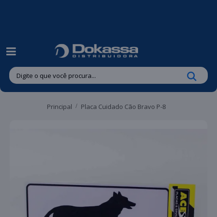
| Entregas gratuitas em até 24 horas para Brusque e Guabiruba!
Principal
Placa Cuidado Cão Bravo P-8