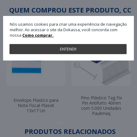
QUEM COMPROU ESTE PRODUTO, C
Nós usamos cookies para criar uma experiência de navegação
melhor. Ao acessar o site da Dokassa, você concorda com
nossa
Como comprar.
ENTENDI!
Pino Plástico Tag Fix
Envelope Plastico para
Pin Antifurto 40mm
Nota Fiscal Plasvit
com 5.000 Unidades
13x17 Un
Paulimaq
PRODUTOS RELACIONADOS