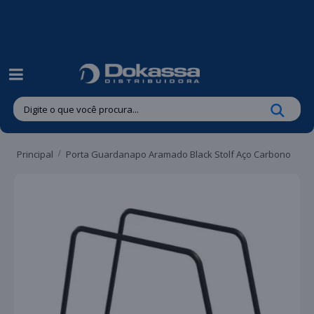
| Entregas gratuitas em até 24 horas para Brusque e Guabiruba!
Principal
Porta Guardanapo Aramado Black Stolf Aço Carbono