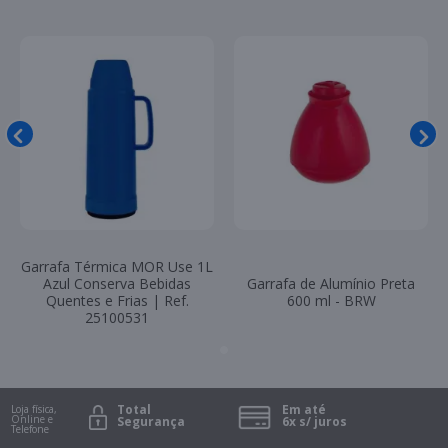
Garrafa Térmica MOR Use 1L
Azul Conserva Bebidas
Garrafa de Alumínio Preta
Quentes e Frias | Ref.
600 ml - BRW
25100531
Total
Em até
Loja física,
Online e
Segurança
6x s/ juros
Telefone