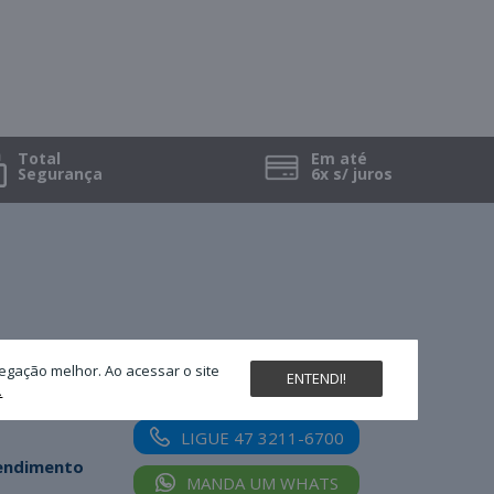
Total
Em até
Segurança
6x s/ juros
Nossas redes sociais
egação melhor. Ao acessar o site
ENTENDI!
.
LIGUE 47 3211-6700
tendimento
MANDA UM WHATS