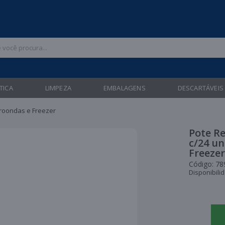
 47 3211-6700 |
| Entregas gratuitas em até 24 horas para Brusque e Gua
TICA
LIMPEZA
EMBALAGENS
DESCARTÁVEIS
croondas e Freezer
Pote R
c/24 un
Freezer
Código:
78
Disponibili