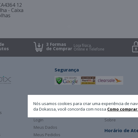
CA4364 12
lha - Caixa
olhas
de
3 Formas
Loja física,
utos
de Comprar
Online e Telefone
Segurança
Minha Conta
A Dokassa
Nós usamos cookies para criar uma experiência de nav
da Dokassa, você concorda com nossa
Como comprar
s
Cadastro
Atendimento
Login
Sobre
Meus Dados
Horário de A
s
Meus Pedidos