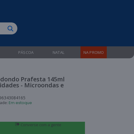
biruba!
PÁSCOA
NATAL
NA PROMO
edondo Prafesta 145ml
idades - Microondas e
96343084165
dade:
Em estoque
Converse com a gente