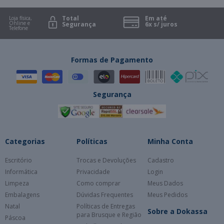
Total
Em até
Loja física,
Online e
Segurança
6x s/ juros
Telefone
Formas de Pagamento
Segurança
Categorias
Políticas
Minha Conta
Escritório
Trocas e Devoluções
Cadastro
Informática
Privacidade
Login
Limpeza
Como comprar
Meus Dados
Embalagens
Dúvidas Frequentes
Meus Pedidos
Natal
Políticas de Entregas
Sobre a Dokassa
para Brusque e Região
Páscoa