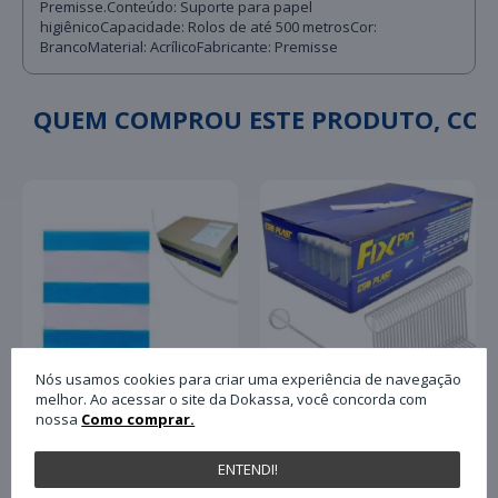
Premisse.Conteúdo: Suporte para papel
higiênicoCapacidade: Rolos de até 500 metrosCor:
BrancoMaterial: AcrílicoFabricante: Premisse
QUEM COMPROU ESTE PRODUTO, C
Nós usamos cookies para criar uma experiência de navegação
melhor. Ao acessar o site da Dokassa, você concorda com
nossa
Como comprar.
Pino Plástico Tag Fix
Envelope Plastico para
Pin Antifurto 40mm
Nota Fiscal Plasvit
ENTENDI!
com 5.000 Unidades
13x17 Un
Paulimaq