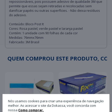
reposicionáveis, pois possuem adesivo de qualidade 3M que
permite que essas sejam retiradas e recolocadas sem
danificar papéis ou outras superfícies. - Não deixa resíduos
do adesivo.
Conteúdo: Bloco Post It
Cores: Rosa pastel, verde pastel e laranja pastel
Contém: 1 unidade com 90 folhas de cada cor
Medidas: 76mmx76mm
Fabricado: 3M Brasil
QUEM COMPROU ESTE PRODUTO, C
Nós usamos cookies para criar uma experiência de navegação
melhor. Ao acessar o site da Dokassa, você concorda com
nossa
Como comprar.