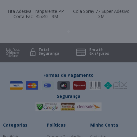
Fita Adesiva Tranparente PP
Cola Spray 77 Super Adesivo
Corta Fácil 45x40 - 3M
3M
Total
Em até
Loja física,
Online e
Segurança
6x s/ juros
Telefone
Formas de Pagamento
Segurança
Categorias
Políticas
Minha Conta
Escritório
Trocas e Devoluções
Cadastro