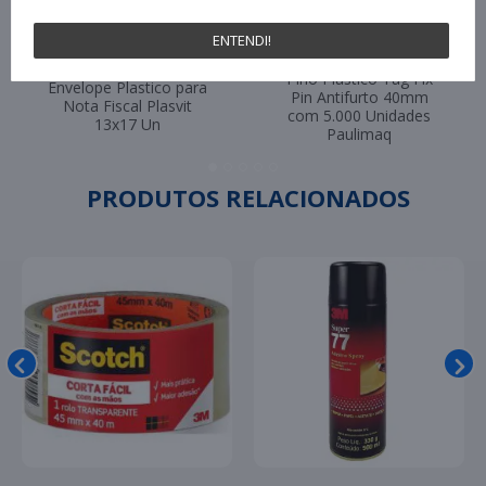
ENTENDI!
Pino Plástico Tag Fix
Envelope Plastico para
Pin Antifurto 40mm
Nota Fiscal Plasvit
com 5.000 Unidades
13x17 Un
Paulimaq
PRODUTOS RELACIONADOS