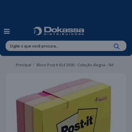
| Entregas gratuitas em até 24 horas para Brusque e Guabiruba!
Principal
Bloco Post It 654 3X90 - Coleção Alegria - 3M