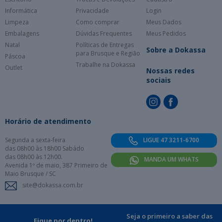
Informática
Privacidade
Login
Limpeza
Como comprar
Meus Dados
Embalagens
Dúvidas Frequentes
Meus Pedidos
Natal
Políticas de Entregas
Sobre a Dokassa
para Brusque e Região
Páscoa
Trabalhe na Dokassa
Outlet
Nossas redes
sociais
Horário de atendimento
Segunda a sexta-feira
LIGUE 47 3211-6700
das 08h00 às 18h00 Sabádo
das 08h00 às 12h00.
MANDA UM WHATS
Avenida 1º de maio, 387 Primeiro de
Maio Brusque / SC
site@dokassa.com.br
Seja o primeiro a saber das
Fique por dentro!