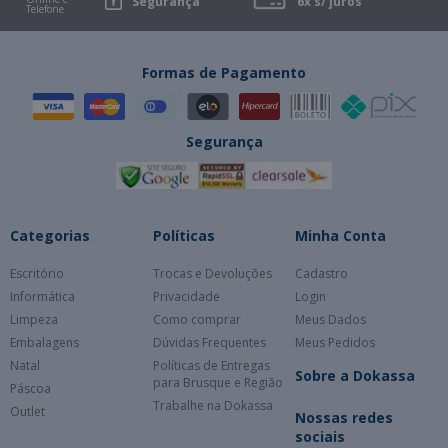
Segurança
6x s/ juros
Telefone
Formas de Pagamento
Segurança
Categorias
Políticas
Minha Conta
Escritório
Trocas e Devoluções
Cadastro
Informática
Privacidade
Login
Limpeza
Como comprar
Meus Dados
Embalagens
Dúvidas Frequentes
Meus Pedidos
Natal
Políticas de Entregas
Sobre a Dokassa
para Brusque e Região
Páscoa
Trabalhe na Dokassa
Outlet
Nossas redes
sociais