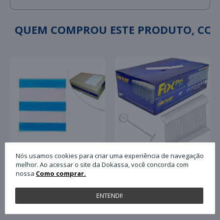
QUEM COMPROU ESTE PRODUTO, C
Nós usamos cookies para criar uma experiência de navegação
melhor. Ao acessar o site da Dokassa, você concorda com
Pino Plástico Tag Fix
nossa
Como comprar.
Envelope Plastico para
Pin Antifurto 40mm
Nota Fiscal Plasvit
com 5.000 Unidades
13x17 Un
Paulimaq
ENTENDI!