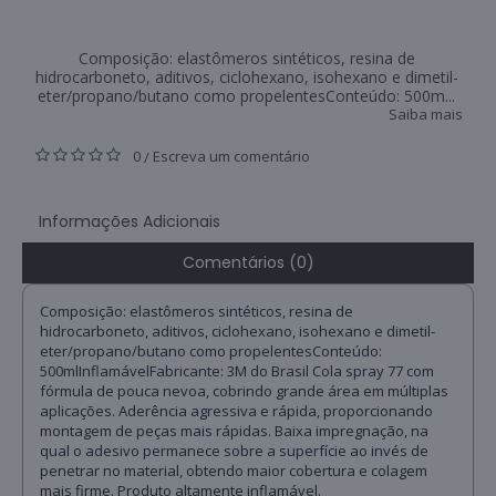
Composição: elastômeros sintéticos, resina de
hidrocarboneto, aditivos, ciclohexano, isohexano e dimetil-
eter/propano/butano como propelentesConteúdo: 500m...
Saiba mais
0
Escreva um comentário
/
Informações Adicionais
Comentários (0)
Composição: elastômeros sintéticos, resina de
hidrocarboneto, aditivos, ciclohexano, isohexano e dimetil-
eter/propano/butano como propelentesConteúdo:
500mlInflamávelFabricante: 3M do Brasil Cola spray 77 com
fórmula de pouca nevoa, cobrindo grande área em múltiplas
aplicações. Aderência agressiva e rápida, proporcionando
montagem de peças mais rápidas. Baixa impregnação, na
qual o adesivo permanece sobre a superfície ao invés de
penetrar no material, obtendo maior cobertura e colagem
mais firme. Produto altamente inflamável.