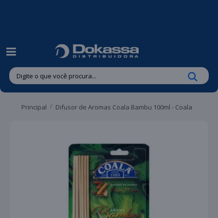
| Entregas gratuitas em até 24 horas para Brusque e Guabiruba!
Principal
Difusor de Aromas Coala Bambu 100ml - Coala