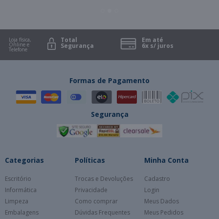
Total
Em até
Loja física,
Online e
Segurança
6x s/ juros
Telefone
Formas de Pagamento
Segurança
Categorias
Políticas
Minha Conta
Escritório
Trocas e Devoluções
Cadastro
Informática
Privacidade
Login
Limpeza
Como comprar
Meus Dados
Embalagens
Dúvidas Frequentes
Meus Pedidos