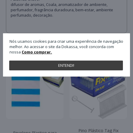
difusor de aromas, Coala, aromatizador de ambiente,
perfumador, fragrância duradoura, bem-estar, ambiente
perfumado, decoração.
Nós usamos cookies para criar uma experiência de navegação
QUEM COMPROU ESTE PRODUTO, C
melhor. Ao acessar o site da Dokassa, você concorda com
nossa
Como comprar.
ENTENDI!
Pino Plástico Tag Fix
Envelope Plastico para