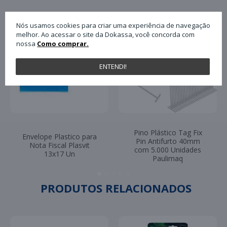
Nós usamos cookies para criar uma experiência de navegação
melhor. Ao acessar o site da Dokassa, você concorda com
nossa
Como comprar.
ENTENDI!
Pino Plástico Tag Fix
Envelope Plastico para
Pin Antifurto 40mm
Nota Fiscal Plasvit
com 5.000 Unidades
13x17 Un
Paulimaq
PRODUTOS RELACIONADOS
-55%