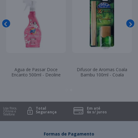
Refil Esfregão Verde para
Desinfetante 5 Litros Fresh
Rodo de Limpeza Mop Para
Lemon Master San
Rodo 360
Total
Em até
Loja física,
Online e
Segurança
6x s/ juros
Telefone
Formas de Pagamento