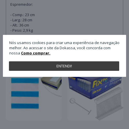
Espremedor:
- Comp.: 23 cm
- Larg.: 28 cm
- Alt.: 36 cm
- Peso: 2,9 kg
Nós usamos cookies para criar uma experiência de navegação
QUEM COMPROU ESTE PRODUTO, C
melhor. Ao acessar o site da Dokassa, você concorda com
nossa
Como comprar.
ENTENDI!