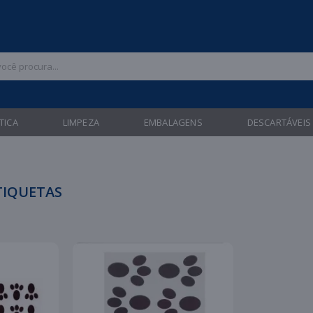
 47 3211-6700 |
| Entregas gratuitas em até 24 horas para Brusque e Gua
TICA
LIMPEZA
EMBALAGENS
DESCARTÁVEIS
TIQUETAS