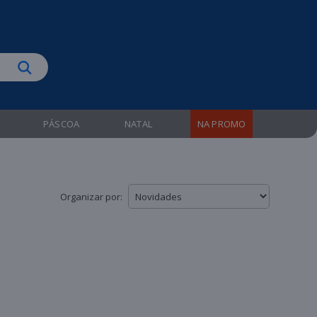
biruba!
PÁSCOA
NATAL
NA PROMO
Organizar por: