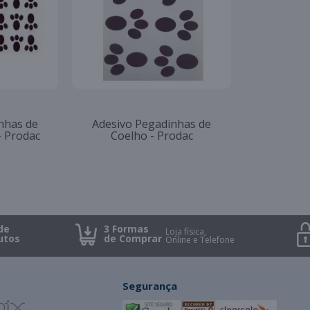
nhas de
Adesivo Pegadinhas de
- Prodac
Coelho - Prodac
de
3 Formas
Loja física,
utos
de Comprar
Online e Telefone
Segurança