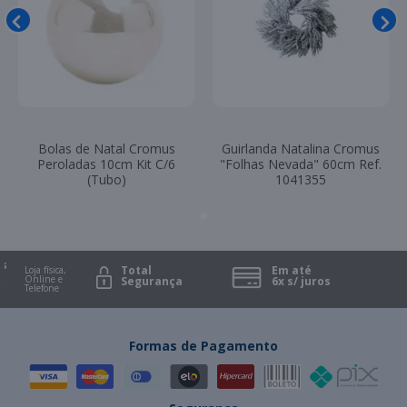
Bolas de Natal Cromus
Guirlanda Natalina Cromus
Peroladas 10cm Kit C/6
"Folhas Nevada" 60cm Ref.
(Tubo)
1041355
Total
Em até
Loja física,
Online e
Segurança
6x s/ juros
Telefone
Formas de Pagamento