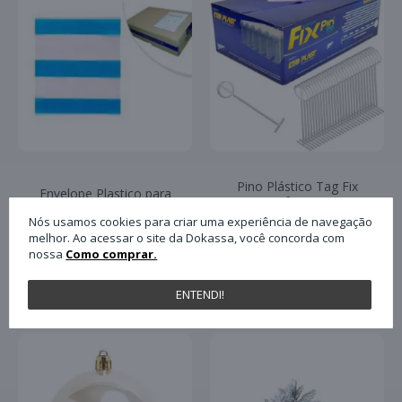
Pino Plástico Tag Fix
Envelope Plastico para
Pin Antifurto 40mm
Nota Fiscal Plasvit
com 5.000 Unidades
Nós usamos cookies para criar uma experiência de navegação
13x17 Un
Paulimaq
melhor. Ao acessar o site da Dokassa, você concorda com
nossa
Como comprar.
PRODUTOS RELACIONADOS
ENTENDI!