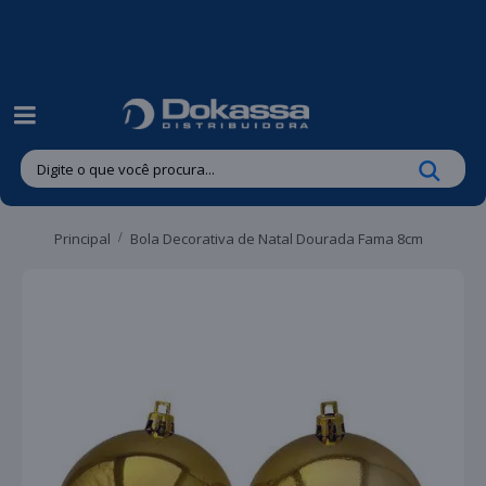
| Entregas gratuitas em até 24 horas para Brusque e Guabiruba!
Principal
Bola Decorativa de Natal Dourada Fama 8cm