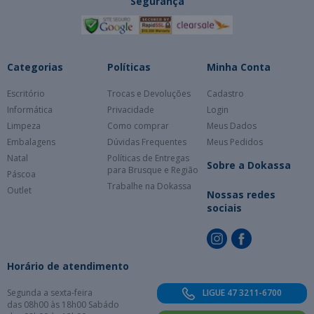
Segurança
Categorias
Políticas
Minha Conta
Escritório
Trocas e Devoluções
Cadastro
Informática
Privacidade
Login
Limpeza
Como comprar
Meus Dados
Embalagens
Dúvidas Frequentes
Meus Pedidos
Natal
Políticas de Entregas
Sobre a Dokassa
para Brusque e Região
Páscoa
Trabalhe na Dokassa
Outlet
Nossas redes
sociais
Horário de atendimento
Segunda a sexta-feira
LIGUE 47 3211-6700
das 08h00 às 18h00 Sabádo