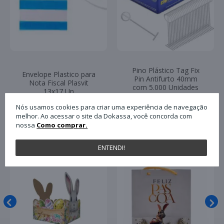
Pino Plástico Tag Fix
Envelope Plastico para
Pin Antifurto 40mm
Nota Fiscal Plasvit
com 5.000 Unidades
13x17 Un
Paulimaq
Nós usamos cookies para criar uma experiência de navegação
melhor. Ao acessar o site da Dokassa, você concorda com
PRODUTOS RELACIONADOS
nossa
Como comprar.
ENTENDI!