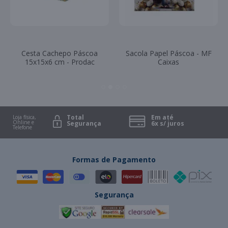
Cesta Cachepo Páscoa
Sacola Papel Páscoa - MF
15x15x6 cm - Prodac
Caixas
Total
Em até
Loja física,
Online e
Segurança
6x s/ juros
Telefone
Formas de Pagamento
Segurança