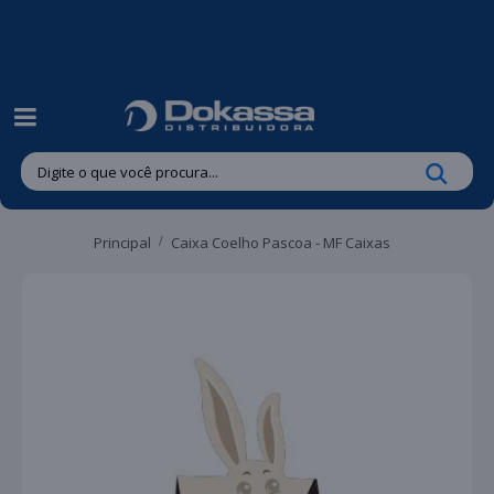
| Entregas gratuitas em até 24 horas para Brusque e Guabiruba!
Principal
Caixa Coelho Pascoa - MF Caixas