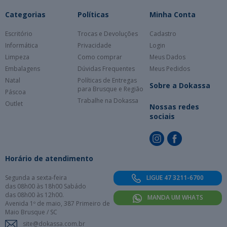
Categorias
Políticas
Minha Conta
Escritório
Trocas e Devoluções
Cadastro
Informática
Privacidade
Login
Limpeza
Como comprar
Meus Dados
Embalagens
Dúvidas Frequentes
Meus Pedidos
Natal
Políticas de Entregas
Sobre a Dokassa
para Brusque e Região
Páscoa
Trabalhe na Dokassa
Outlet
Nossas redes
sociais
Horário de atendimento
Segunda a sexta-feira
LIGUE 47 3211-6700
das 08h00 às 18h00 Sabádo
das 08h00 às 12h00.
MANDA UM WHATS
Avenida 1º de maio, 387 Primeiro de
Maio Brusque / SC
site@dokassa.com.br