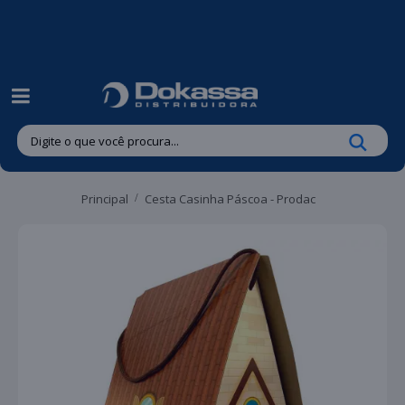
| Entregas gratuitas em até 24 horas para Brusque e Guabiruba!
Principal
Cesta Casinha Páscoa - Prodac