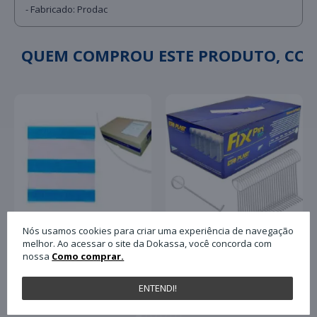
- Fabricado: Prodac
QUEM COMPROU ESTE PRODUTO, C
Nós usamos cookies para criar uma experiência de navegação
melhor. Ao acessar o site da Dokassa, você concorda com
nossa
Como comprar.
Pino Plástico Tag Fix
Envelope Plastico para
Pin Antifurto 40mm
Nota Fiscal Plasvit
com 5.000 Unidades
13x17 Un
ENTENDI!
Paulimaq