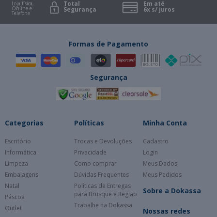
Total
Em até
Loja física,
Online e
Segurança
6x s/ juros
Telefone
Formas de Pagamento
Segurança
Categorias
Políticas
Minha Conta
Escritório
Trocas e Devoluções
Cadastro
Informática
Privacidade
Login
Limpeza
Como comprar
Meus Dados
Embalagens
Dúvidas Frequentes
Meus Pedidos
Natal
Políticas de Entregas
Sobre a Dokassa
para Brusque e Região
Páscoa
Trabalhe na Dokassa
Outlet
Nossas redes