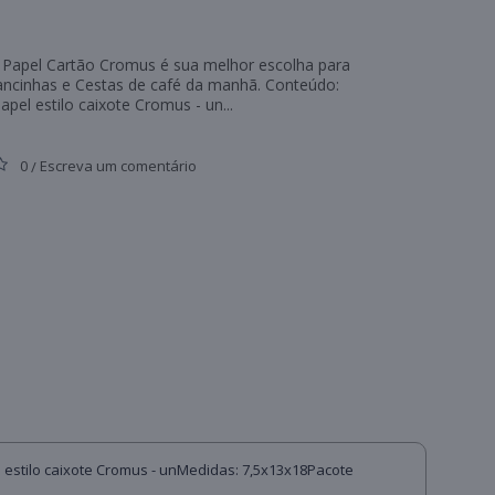
 Papel Cartão Cromus é sua melhor escolha para
rancinhas e Cestas de café da manhã. Conteúdo:
pel estilo caixote Cromus - un...
0
Escreva um comentário
/
 estilo caixote Cromus - unMedidas: 7,5x13x18Pacote