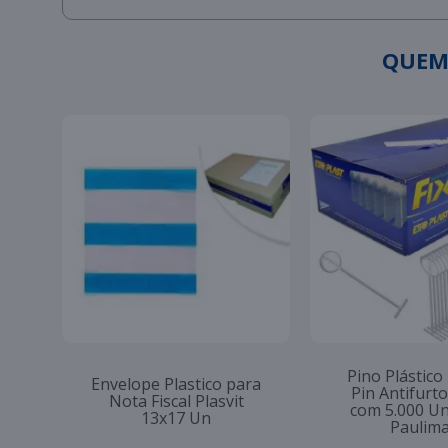
QUEM
Pino Plástico
Envelope Plastico para
Pin Antifur
Nota Fiscal Plasvit
com 5.000 U
13x17 Un
Paulim