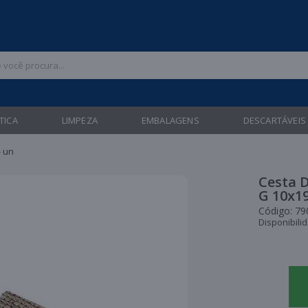
 47 3211-6700 |
| Entregas gratuitas em até 24 horas para Brusque e Gua
TICA
LIMPEZA
EMBALAGENS
DESCARTÁVEIS
- un
Cesta 
G 10x19
Código:
79
Disponibili