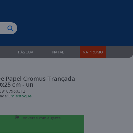
biruba!
PÁSCOA
NATAL
NA PROMO
De Papel Cromus Trançada
x25 cm - un
09107960312
dade:
Em estoque
Converse com a gente