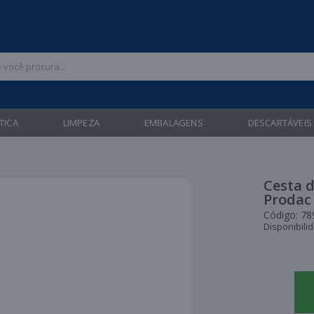
 47 3211-6700 |
| Entregas gratuitas em até 24 horas para Brusque e Gua
TICA
LIMPEZA
EMBALAGENS
DESCARTÁVEIS
Cesta d
Prodac
Código:
78
Disponibili