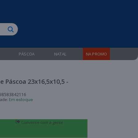
biruba!
PÁSCOA
NATAL
NA PROMO
e Páscoa 23x16,5x10,5 -
98583842116
dade:
Em estoque
Converse com a gente