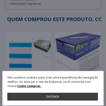
- Fabricante: Copobras
QUEM COMPROU ESTE PRODUTO, C
Nós usamos cookies para criar uma experiência de navegação
melhor. Ao acessar o site da Dokassa, você concorda com
nossa
Como comprar.
Pino Plástico Tag Fix
Envelope Plastico para
Pin Antifurto 40mm
Nota Fiscal Plasvit
com 5.000 Unidades
ENTENDI!
13x17 Un
Paulimaq