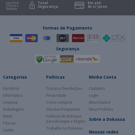
Total
Em até
Loja física,
Online e
Segurança
6x s/ juros
Telefone
Formas de Pagamento
Segurança
Categorias
Políticas
Minha Conta
Escritório
Trocas e Devoluções
Cadastro
Informática
Privacidade
Login
Limpeza
Como comprar
Meus Dados
Embalagens
Dúvidas Frequentes
Meus Pedidos
Natal
Políticas de Entregas
Sobre a Dokassa
para Brusque e Região
Páscoa
Trabalhe na Dokassa
Outlet
Nossas redes