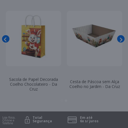
Sacola de Papel Decorada
Cesta de Papel Kraft - MF
Coelho Chocolateiro - Da
Caixas
Cruz
Total
Em até
Loja física,
Online e
Segurança
6x s/ juros
Telefone