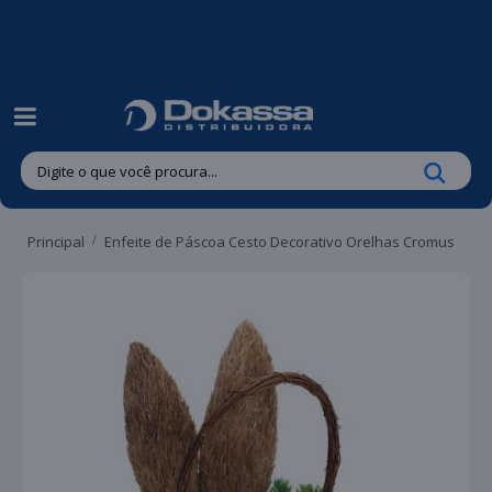
| Entregas gratuitas em até 24 horas para Brusque e Guabiruba!
Principal
Enfeite de Páscoa Cesto Decorativo Orelhas Cromus