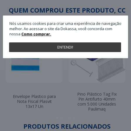
QUEM COMPROU ESTE PRODUTO, C
Nós usamos cookies para criar uma experiência de navegação
melhor. Ao acessar o site da Dokassa, você concorda com
nossa
Como comprar.
ENTENDI!
Pino Plástico Tag Fix
Envelope Plastico para
Pin Antifurto 40mm
Nota Fiscal Plasvit
com 5.000 Unidades
13x17 Un
Paulimaq
PRODUTOS RELACIONADOS