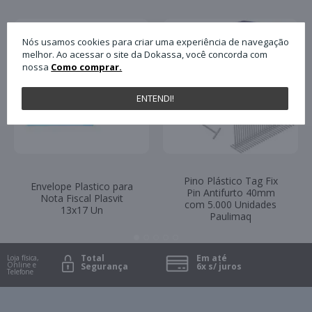
Nós usamos cookies para criar uma experiência de navegação
melhor. Ao acessar o site da Dokassa, você concorda com
nossa
Como comprar.
ENTENDI!
Pino Plástico Tag Fix
Envelope Plastico para
Pin Antifurto 40mm
Nota Fiscal Plasvit
com 5.000 Unidades
13x17 Un
Paulimaq
Total
Em até
Loja física,
Online e
Segurança
6x s/ juros
Telefone