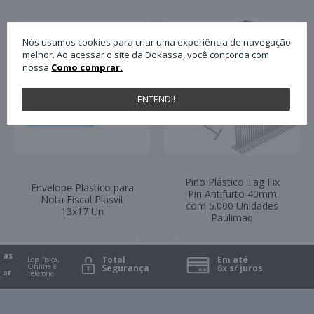
Nós usamos cookies para criar uma experiência de navegação
melhor. Ao acessar o site da Dokassa, você concorda com
nossa
Como comprar.
ENTENDI!
Pino Plástico Tag Fix
Envelope Plastico para
Pin Antifurto 40mm
Nota Fiscal Plasvit
com 5.000 Unidades
13x17 Un
Paulimaq
as
Total
Em até
Loja física,
Online e
Segurança
6x s/ juros
ar
Telefone