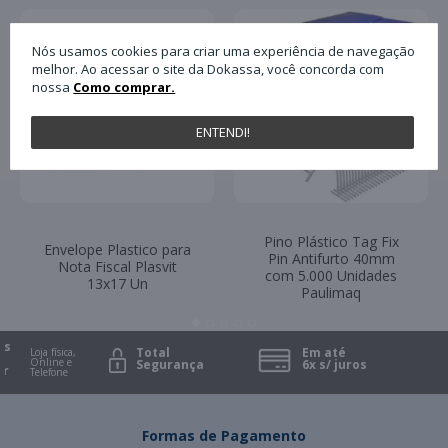
Nós usamos cookies para criar uma experiência de navegação
melhor. Ao acessar o site da Dokassa, você concorda com
nossa
Como comprar.
ENTENDI!
Pino Plástico Tag Fix
Envelope Plastico para
Pin Antifurto 40mm
Nota Fiscal Plasvit
com 5.000 Unidades
13x17 Un
Paulimaq
s
Total
Em até
Loja física,
Online e
Segurança
6x s/ juros
r
Telefone
Formas de Pagamento