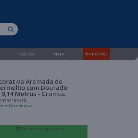
biruba!
PÁSCOA
NATAL
NA PROMO
ecorativa Aramada de
Vermelho com Dourado
 9,14 Metros - Cromus
99363169416
dade:
Em estoque
Converse com a gente