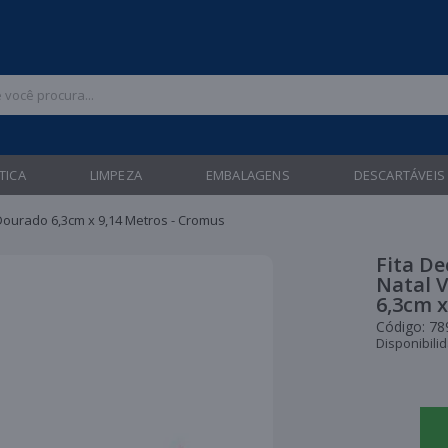
 47 3211-6700 |
| Entregas gratuitas em até 24 horas para Brusque e Gua
TICA
LIMPEZA
EMBALAGENS
DESCARTÁVEIS
Dourado 6,3cm x 9,14 Metros - Cromus
Fita D
Natal 
6,3cm x
Código:
78
Disponibili