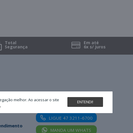
Total
Em até
Segurança
6x s/ juros
Nossas redes sociais
egação melhor. Ao acessar o site
ENTENDI!
.
LIGUE 47 3211-6700
tendimento
MANDA UM WHATS