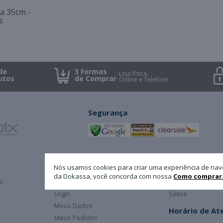
a 35cm -
s
de
3 Formas
Loja física,
utos
de Comprar
Online e Telefone
Segurança
Minha Conta
A Dokassa
Nós usamos cookies para criar uma experiência de nav
da Dokassa, você concorda com nossa
Como comprar
s
Cadastro
Atendimento
Login
Sobre
Meus Dados
Horário de A
s
Meus Pedidos