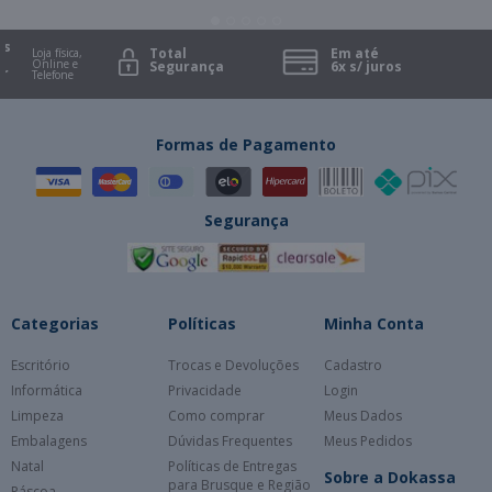
Total
Em até
Loja física,
Online e
Segurança
6x s/ juros
Telefone
Formas de Pagamento
Segurança
Categorias
Políticas
Minha Conta
Escritório
Trocas e Devoluções
Cadastro
Informática
Privacidade
Login
Limpeza
Como comprar
Meus Dados
Embalagens
Dúvidas Frequentes
Meus Pedidos
Natal
Políticas de Entregas
Sobre a Dokassa
para Brusque e Região
Páscoa