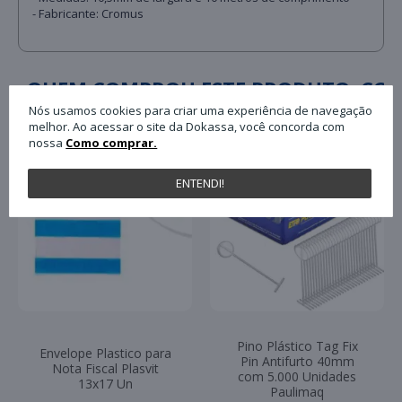
- Fabricante: Cromus
QUEM COMPROU ESTE PRODUTO, C
Nós usamos cookies para criar uma experiência de navegação
melhor. Ao acessar o site da Dokassa, você concorda com
nossa
Como comprar.
ENTENDI!
Pino Plástico Tag Fix
Envelope Plastico para
Pin Antifurto 40mm
Nota Fiscal Plasvit
com 5.000 Unidades
13x17 Un
Paulimaq