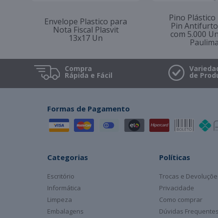
Pino Plástico
Envelope Plastico para
Pin Antifur
Nota Fiscal Plasvit
com 5.000 U
13x17 Un
Paulim
Compra
Varieda
Rápida e Fácil
de Prod
Formas de Pagamento
Categorias
Políticas
Escritório
Trocas e Devoluçõe
Informática
Privacidade
Limpeza
Como comprar
Embalagens
Dúvidas Frequente