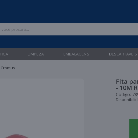
 47 3211-6700 |
| Entregas gratuitas em até 24 horas para Brusque e Gua
TICA
LIMPEZA
EMBALAGENS
DESCARTÁVEIS
- Cromus
Fita p
- 10M 
Código:
78
Disponibili