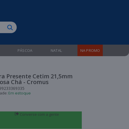
biruba!
PÁSCOA
NATAL
NA PROMO
ara Presente Cetim 21,5mm
Rosa Chá - Cromus
99233369335
dade:
Em estoque
Converse com a gente