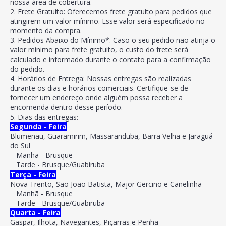
nossa área de cobertura.
2. Frete Gratuito: Oferecemos frete gratuito para pedidos que
atingirem um valor mínimo. Esse valor será especificado no
momento da compra.
3. Pedidos Abaixo do Mínimo*: Caso o seu pedido não atinja o
valor mínimo para frete gratuito, o custo do frete será
calculado e informado durante o contato para a confirmação
do pedido.
4. Horários de Entrega: Nossas entregas são realizadas
durante os dias e horários comerciais. Certifique-se de
fornecer um endereço onde alguém possa receber a
encomenda dentro desse período.
5. Dias das entregas:
Segunda - Feira
Blumenau, Guaramirim, Massaranduba, Barra Velha e Jaraguá
do Sul
Manhã - Brusque
Tarde - Brusque/Guabiruba
Terça - Feira
Nova Trento, São João Batista, Major Gercino e Canelinha
Manhã - Brusque
Tarde - Brusque/Guabiruba
Quarta - Feira
Gaspar, Ilhota, Navegantes, Piçarras e Penha