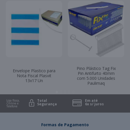
Pino Plástico Tag Fix
Envelope Plastico para
Pin Antifurto 40mm
Nota Fiscal Plasvit
com 5.000 Unidades
13x17 Un
Paulimaq
Total
Em até
Loja física,
Online e
Segurança
6x s/ juros
Telefone
Formas de Pagamento