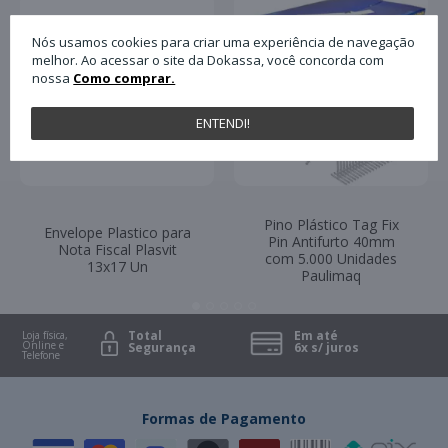
Nós usamos cookies para criar uma experiência de navegação
melhor. Ao acessar o site da Dokassa, você concorda com
nossa
Como comprar.
ENTENDI!
Pino Plástico Tag Fix
Envelope Plastico para
Pin Antifurto 40mm
Nota Fiscal Plasvit
com 5.000 Unidades
13x17 Un
Paulimaq
Total
Em até
Loja física,
Online e
Segurança
6x s/ juros
Telefone
Formas de Pagamento