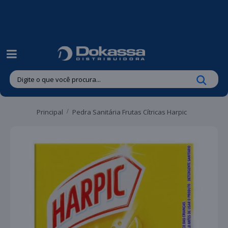
| Entregas gratuitas em até 24 horas para Brusque e Guabiruba!
Principal
Pedra Sanitária Frutas Cítricas Harpic