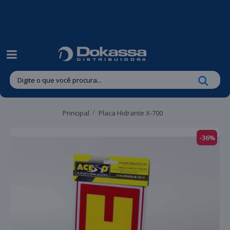
| Entregas gratuitas em até 24 horas para Brusque e Guabiruba!
Principal
Placa Hidrante X-700
-36%