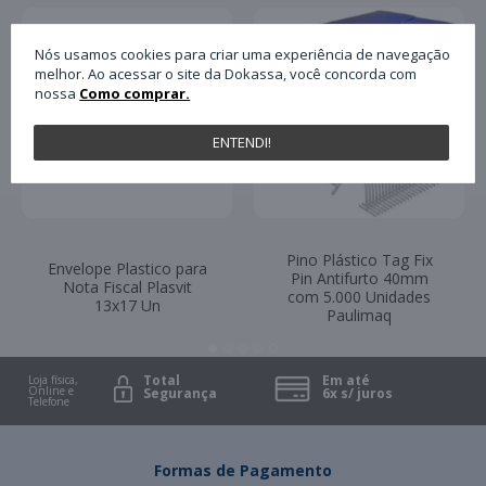
Nós usamos cookies para criar uma experiência de navegação
melhor. Ao acessar o site da Dokassa, você concorda com
nossa
Como comprar.
ENTENDI!
Pino Plástico Tag Fix
Envelope Plastico para
Pin Antifurto 40mm
Nota Fiscal Plasvit
com 5.000 Unidades
13x17 Un
Paulimaq
Total
Em até
Loja física,
Online e
Segurança
6x s/ juros
Telefone
Formas de Pagamento