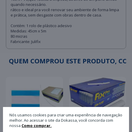
quando necessário.
rático e ideal pra você renovar seu ambiente de forma limpa
e prática, sem desgaste com obras dentro de casa.
Contém: 1 rolo de plástico adesivo
Medidas: 45cm x 5m
80 micras
Fabricante: Julifix
QUEM COMPROU ESTE PRODUTO, C
Nós usamos cookies para criar uma experiência de navegação
melhor. Ao acessar o site da Dokassa, você concorda com
nossa
Como comprar.