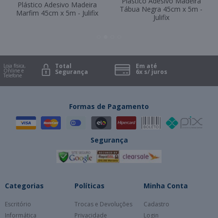
Total
Em até
oja física,
Online e
Segurança
6x s/ juros
elefone
Formas de Pagamento
Segurança
Categorias
Políticas
Minha Conta
Escritório
Trocas e Devoluções
Cadastro
Informática
Privacidade
Login