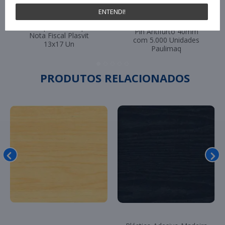
ENTENDI!
Pino Plástico Tag Fix
Envelope Plastico para
Pin Antifurto 40mm
Nota Fiscal Plasvit
com 5.000 Unidades
13x17 Un
Paulimaq
PRODUTOS RELACIONADOS
Plástico Adesivo Vintage
Plástico Adesivo Vintage
Tábua Rosa 45cm x 5m -
Listrado Azul 45cm x 5m -
Julifix
Julifix