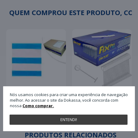
QUEM COMPROU ESTE PRODUTO, C
Nós usamos cookies para criar uma experiência de navegação
melhor. Ao acessar o site da Dokassa, você concorda com
Pino Plástico Tag Fix
Envelope Plastico para
nossa
Como comprar.
Pin Antifurto 40mm
Nota Fiscal Plasvit
com 5.000 Unidades
13x17 Un
Paulimaq
ENTENDI!
PRODUTOS RELACIONADOS