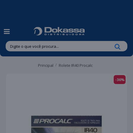
| Entregas gratuitas em até 24 horas para Brusque e Guabiruba!
Principal
Rolete IR40 Procalc
-36%