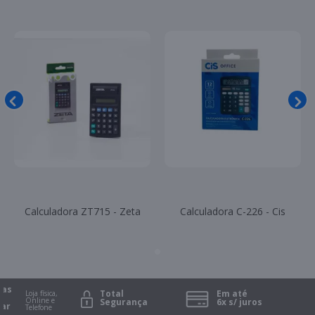
Calculadora ZT715 - Zeta
Calculadora C-226 - Cis
s
Total
Em até
Loja física,
Online e
Segurança
6x s/ juros
r
Telefone