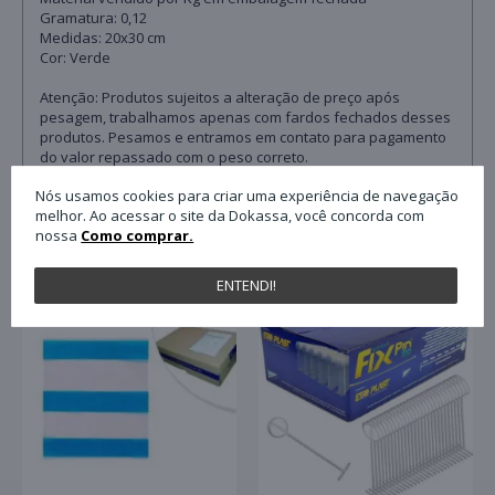
Gramatura: 0,12
Medidas: 20x30 cm
Cor: Verde
Atenção: Produtos sujeitos a alteração de preço após
pesagem, trabalhamos apenas com fardos fechados desses
produtos. Pesamos e entramos em contato para pagamento
do valor repassado com o peso correto.
Nós usamos cookies para criar uma experiência de navegação
melhor. Ao acessar o site da Dokassa, você concorda com
QUEM COMPROU ESTE PRODUTO, C
nossa
Como comprar.
ENTENDI!