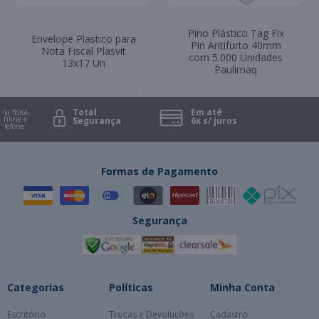
Pino Plástico Tag Fix
Envelope Plastico para
Pin Antifurto 40mm
Nota Fiscal Plasvit
com 5.000 Unidades
13x17 Un
Paulimaq
Total
Em até
ja física,
line e
Segurança
6x s/ juros
lefone
Formas de Pagamento
Segurança
Categorias
Políticas
Minha Conta
Escritório
Trocas e Devoluções
Cadastro