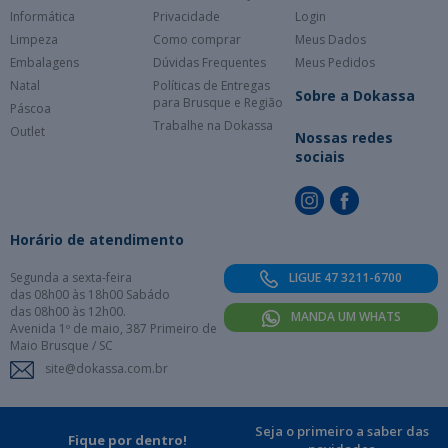
Informática
Privacidade
Login
Limpeza
Como comprar
Meus Dados
Embalagens
Dúvidas Frequentes
Meus Pedidos
Natal
Políticas de Entregas
Sobre a Dokassa
para Brusque e Região
Páscoa
Trabalhe na Dokassa
Outlet
Nossas redes
sociais
Horário de atendimento
Segunda a sexta-feira
LIGUE 47 3211-6700
das 08h00 às 18h00 Sabádo
das 08h00 às 12h00.
MANDA UM WHATS
Avenida 1º de maio, 387 Primeiro de
Maio Brusque / SC
site@dokassa.com.br
Seja o primeiro a saber das
Fique por dentro!