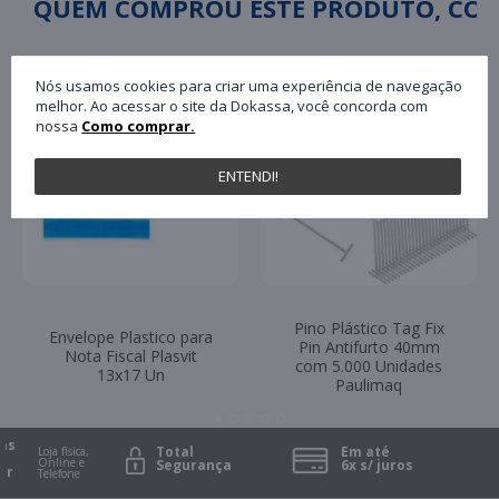
QUEM COMPROU ESTE PRODUTO, C
Nós usamos cookies para criar uma experiência de navegação
melhor. Ao acessar o site da Dokassa, você concorda com
nossa
Como comprar.
ENTENDI!
Pino Plástico Tag Fix
Envelope Plastico para
Pin Antifurto 40mm
Nota Fiscal Plasvit
com 5.000 Unidades
13x17 Un
Paulimaq
s
Total
Em até
Loja física,
Online e
Segurança
6x s/ juros
r
Telefone