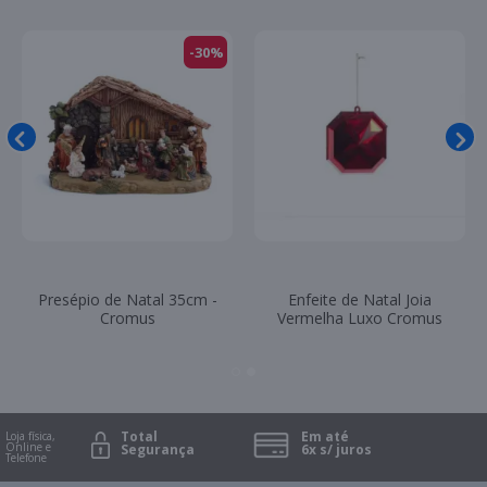
Bola de Natal Vermelha c/4
Bola de Natal Stitch 8cm
10cm - Cromus
c/4un - Cromus
Total
Em até
oja física,
nline e
Segurança
6x s/ juros
elefone