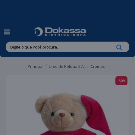
| Entregas gratuitas em até 24 horas para Brusque e Guabiruba!
Principal
Urso de Pelúcia 27cm - Cromus
-50%