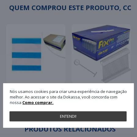
QUEM COMPROU ESTE PRODUTO, C
Nós usamos cookies para criar uma experiência de navegação
Pino Plástico Tag Fix
melhor. Ao acessar o site da Dokassa, você concorda com
Envelope Plastico para
Pin Antifurto 40mm
nossa
Como comprar.
Nota Fiscal Plasvit
com 5.000 Unidades
13x17 Un
Paulimaq
ENTENDI!
PRODUTOS RELACIONADOS