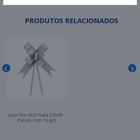
Paulimaq
PRODUTOS RELACIONADOS
Laço Flor fácil Prata 3,0x49 -
Pacote com 10 pçs