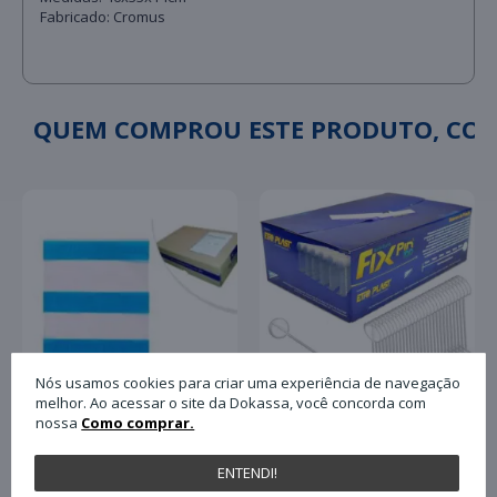
Fabricado: Cromus
QUEM COMPROU ESTE PRODUTO, C
Nós usamos cookies para criar uma experiência de navegação
melhor. Ao acessar o site da Dokassa, você concorda com
nossa
Como comprar.
Pino Plástico Tag Fix
Envelope Plastico para
Pin Antifurto 40mm
ENTENDI!
Nota Fiscal Plasvit
com 5.000 Unidades
13x17 Un