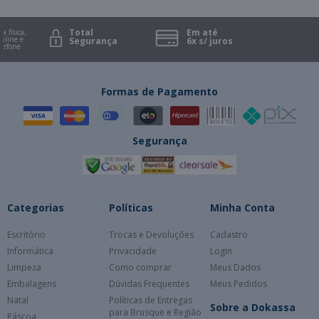
Total
Em até
 física,
ine e
Segurança
6x s/ juros
efone
Formas de Pagamento
Segurança
Categorias
Políticas
Minha Conta
Escritório
Trocas e Devoluções
Cadastro
Informática
Privacidade
Login
Limpeza
Como comprar
Meus Dados
Embalagens
Dúvidas Frequentes
Meus Pedidos
Natal
Políticas de Entregas
Sobre a Dokassa
para Brusque e Região
Páscoa