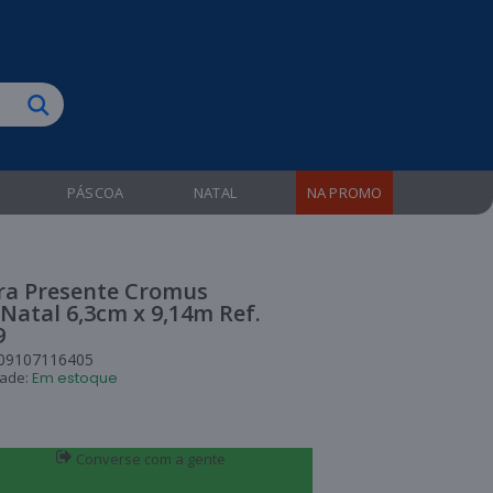
biruba!
PÁSCOA
NATAL
NA PROMO
ara Presente Cromus
Natal 6,3cm x 9,14m Ref.
9
09107116405
dade:
Em estoque
Converse com a gente