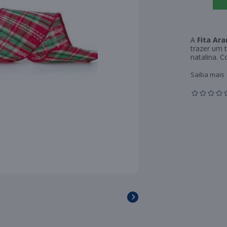
A
Fita Ar
trazer um 
natalina. C
Saiba mais