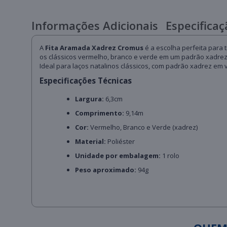
Informações Adicionais
Especificaç
A
Fita Aramada Xadrez Cromus
é a escolha perfeita para 
os clássicos vermelho, branco e verde em um padrão xadrez v
Ideal para laços natalinos clássicos, com padrão xadrez em v
Especificações Técnicas
Largura:
6,3cm
Comprimento:
9,14m
Cor:
Vermelho, Branco e Verde (xadrez)
Material:
Poliéster
Unidade por embalagem:
1 rolo
Peso aproximado:
94g