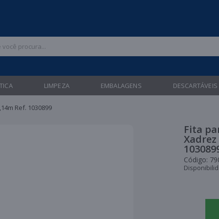
 47 3211-6700 |
| Entregas gratuitas em até 24 horas para Brusque e Gua
TICA
LIMPEZA
EMBALAGENS
DESCARTÁVEIS
,14m Ref. 1030899
Fita p
Xadrez 
103089
Código:
79
Disponibili