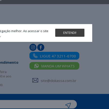
egação melhor. Ao acessar o site
ENTENDI!
.
Nossas redes sociais
LIGUE 47 3211-6700
tendimento
MANDA UM WHATS
feira
00 e aos
site@dokassa.com.br
00.