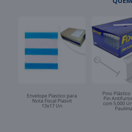
QUEM
Pino Plástico
Envelope Plastico para
Pin Antifur
Nota Fiscal Plasvit
com 5.000 U
13x17 Un
Paulim