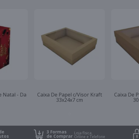
 Natal - Da
Caixa De Papel c/Visor Kraft
Caixa De P
33x24x7 cm
30
de
3 Formas
Loja física,
utos
de Comprar
Online e Telefone