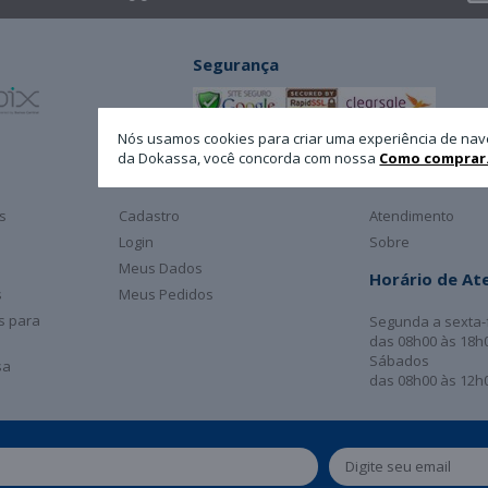
Segurança
Nós usamos cookies para criar uma experiência de nav
da Dokassa, você concorda com nossa
Como comprar
Minha Conta
A Dokassa
s
Cadastro
Atendimento
Login
Sobre
Meus Dados
Horário de A
s
Meus Pedidos
as para
Segunda a sexta-
das 08h00 às 18h
Sábados
sa
das 08h00 às 12h