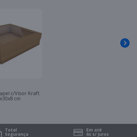
apel c/Visor Kraft
x30x8 cm
Total
Em até
Segurança
6x s/ juros