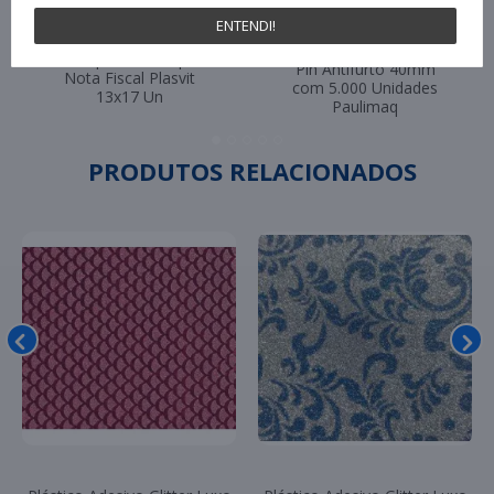
ENTENDI!
Pino Plástico Tag Fix
Envelope Plastico para
Pin Antifurto 40mm
Nota Fiscal Plasvit
com 5.000 Unidades
13x17 Un
Paulimaq
PRODUTOS RELACIONADOS