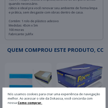
quando necessário.
rático e ideal pra você renovar seu ambiente de forma limpa
e prática, sem desgaste com obras dentro de casa.
Contém: 1 rolo de plástico adesivo
Medidas: 45cm x 5m
100 micras
Fabricante: Julifix
QUEM COMPROU ESTE PRODUTO, C
Nós usamos cookies para criar uma experiência de navegação
melhor. Ao acessar o site da Dokassa, você concorda com
nossa
Como comprar.