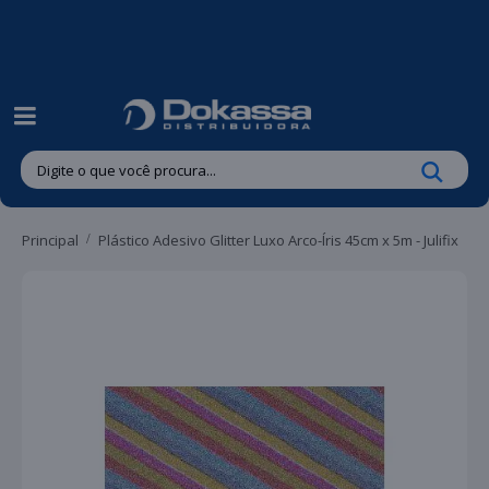
| Entregas gratuitas em até 24 horas para Brusque e Guabiruba!
Principal
Plástico Adesivo Glitter Luxo Arco-Íris 45cm x 5m - Julifix