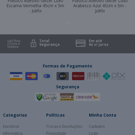
Plástico Adesivo Glitter Luxo
Plástico Adesivo Glitter Luxo
Escama Vermelha 45cm x 5m
Arabesco Azul 45cm x 5m -
- Julifix
Julifix
Total
Em até
Loja física,
Online e
Segurança
6x s/ juros
Telefone
Formas de Pagamento
Segurança
Categorias
Políticas
Minha Conta
Escritório
Trocas e Devoluções
Cadastro
Informática
Privacidade
Login