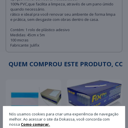
100% PVC,que facilita a limpeza, através de um pano úmido
quando necessário.
rático e ideal pra você renovar seu ambiente de forma limpa
e prática, sem desgaste com obras dentro de casa.
Contém: 1 rolo de plástico adesivo
Medidas: 45cm x 5m
100 micras
Fabricante: Julifix
QUEM COMPROU ESTE PRODUTO, C
Nós usamos cookies para criar uma experiência de navegação
melhor. Ao acessar o site da Dokassa, você concorda com
nossa
Como comprar.