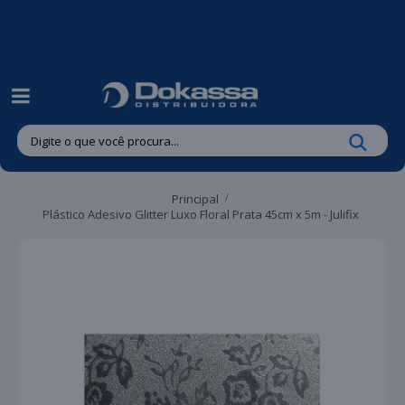
| Entregas gratuitas em até 24 horas para Brusque e Guabiruba!
Principal
Plástico Adesivo Glitter Luxo Floral Prata 45cm x 5m - Julifix