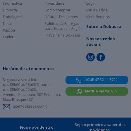
Informática
Privacidade
Login
Limpeza
Como comprar
Meus Dados
Embalagens
Dúvidas Frequentes
Meus Pedidos
Natal
Políticas de Entregas
Sobre a Dokassa
para Brusque e Região
Páscoa
Trabalhe na Dokassa
Outlet
Nossas redes
sociais
Horário de atendimento
Segunda a sexta-feira
LIGUE 47 3211-6700
das 08h00 às 18h00 Sabádo
das 08h00 às 12h00.
MANDA UM WHATS
Avenida 1º de maio, 387 Primeiro de
Maio Brusque / SC
site@dokassa.com.br
Seja o primeiro a saber das
Fique por dentro!
novidades