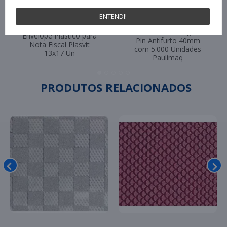
ENTENDI!
Pino Plástico Tag Fix
Envelope Plastico para
Pin Antifurto 40mm
Nota Fiscal Plasvit
com 5.000 Unidades
13x17 Un
Paulimaq
PRODUTOS RELACIONADOS