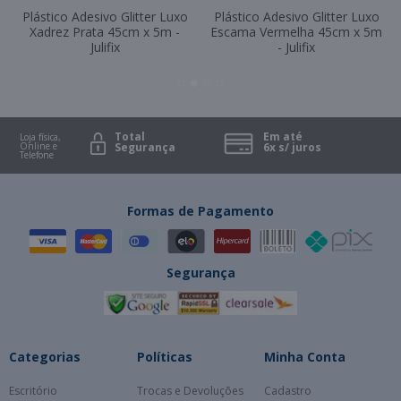
Plástico Adesivo Glitter Luxo
Plástico Adesivo Glitter Luxo
Xadrez Prata 45cm x 5m -
Escama Vermelha 45cm x 5m
Julifix
- Julifix
Total
Em até
Loja física,
Online e
Segurança
6x s/ juros
Telefone
Formas de Pagamento
Segurança
Categorias
Políticas
Minha Conta
Escritório
Trocas e Devoluções
Cadastro